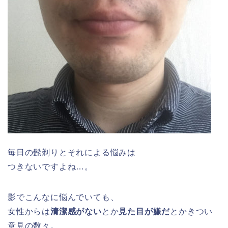
毎日の髭剃りとそれによる悩みは
つきないですよね…。
影でこんなに悩んでいても、
女性からは
清潔感がない
とか
見た目が嫌だ
とかきつい
意見の数々。