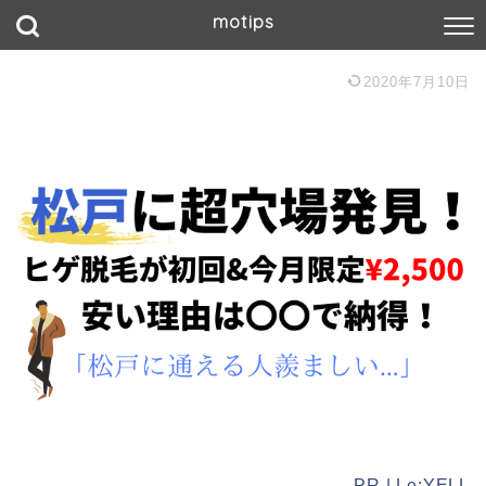
motips
2020年7月10日
PR | Le:YELL