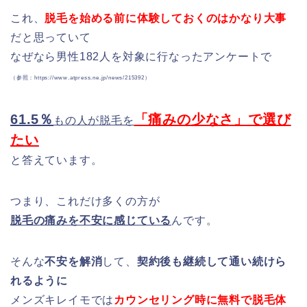
これ、
脱毛を始める前に体験しておくのはかなり大事
だと思っていて
なぜなら男性182人を対象に行なったアンケートで
（参照：https://www.atpress.ne.jp/news/215392）
61.5％
「痛みの少なさ」で選び
もの人が脱毛を
たい
と答えています。
つまり、これだけ多くの方が
脱毛の痛みを不安に感じている
んです。
そんな
不安を解消
して、
契約後も継続して通い続けら
れるように
メンズキレイモでは
カウンセリング時に無料で脱毛体