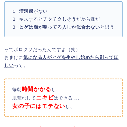
１.
清潔感
がない
２. キスすると
チクチクしそう
だから嫌だ
３.
ヒゲは顔が整ってる人しか似合わない
と思う
ってボロクソだったんですよ（笑）
おまけに
気になる人がヒゲを生やし始めたら剃ってほ
しい
って。
時間かかる
毎朝
し、
ニキビ
肌荒れして
はできるし、
女の子にはモテない
し、