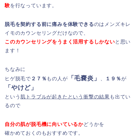
験
を行なっています。
脱毛を契約する前に痛みを体験できる
のはメンズキレ
イモのカウンセリングだけなので、
このカウンセリングをうまく活用するしかない
と思い
ます！
ちなみに
「毛嚢炎」
ヒゲ脱毛で
２７％
もの人が
、
１９％
が
「やけど」
という
肌トラブルが起きたという衝撃の結果
も出てい
るので
自分の肌が脱毛機に向いているか
どうかを
確かめておくのもおすすめです。