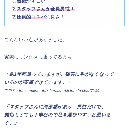
①
機械
がすごい！
②
スタッフさんが全員男性
！
③
圧倒的コスパ
の良さ！
こんないい点がありました。
実際にリンクスに通ってる方も、
「約1年程通っていますが、確実に毛がなくなって
いるのが実感できています。」
引用元：https://mens-rinx.jp/salon/kichijoji/voice/7230
「スタッフさんに清潔感があり、男性だけで、
施術もとても丁寧なので足を運びやすいと思いま
す。」