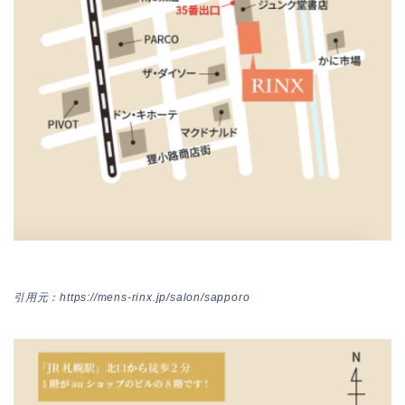
引用元：https://mens-rinx.jp/salon/sapporo