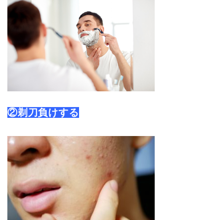
②剃刀負けする