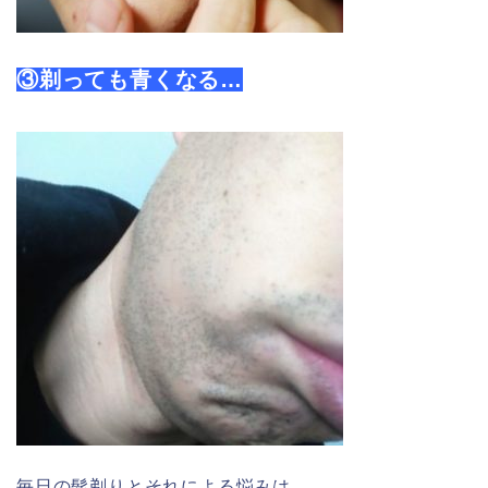
③剃っても青くなる…
毎日の髭剃りとそれによる悩みは