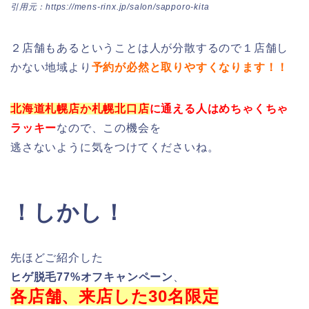
引用元：https://mens-rinx.jp/salon/sapporo-kita
２店舗もあるということは人が分散するので１店舗し
かない地域より
予約が必然と取りやすくなります！！
北海道札幌店か札幌北口店
に通える人はめちゃくちゃ
ラッキー
なので、この機会を
逃さないように気をつけてくださいね。
！しかし！
先ほどご紹介した
ヒゲ脱毛77%オフキャンペーン
、
各店舗、来店した30名限定