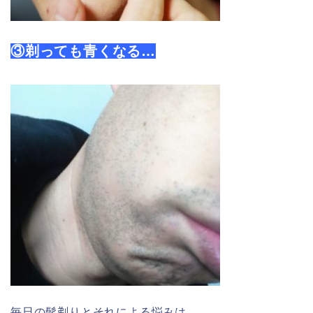
③剃っても青くなる…
毎日の髭剃りとそれによる悩みは