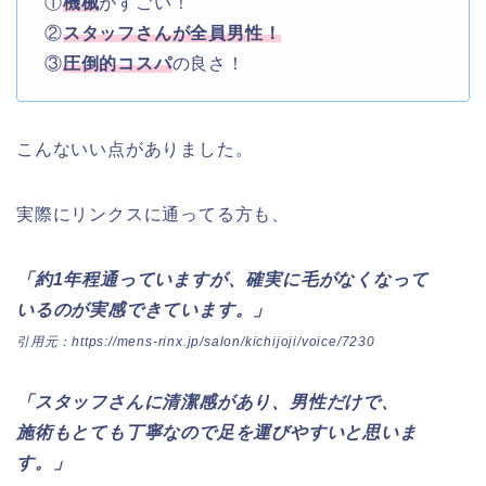
①
機械
がすごい！
②
スタッフさんが全員男性
！
③
圧倒的コスパ
の良さ！
こんないい点がありました。
実際にリンクスに通ってる方も、
「約1年程通っていますが、確実に毛がなくなって
いるのが実感できています。」
引用元：https://mens-rinx.jp/salon/kichijoji/voice/7230
「スタッフさんに清潔感があり、男性だけで、
施術もとても丁寧なので足を運びやすいと思いま
す。」