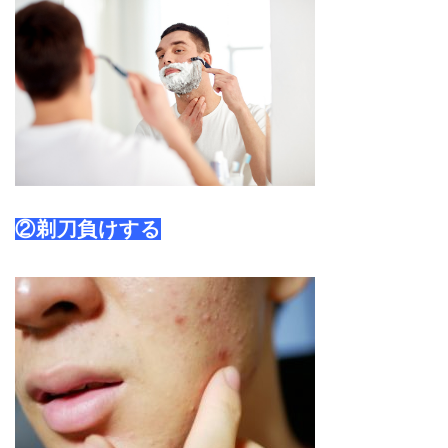
②剃刀負けする