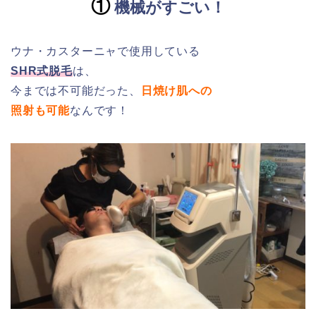
①
機械がすごい！
ウナ・カスターニャで使用している
SHR式脱毛
は、
今までは不可能だった、
日焼け肌への
照射も可能
なんです！